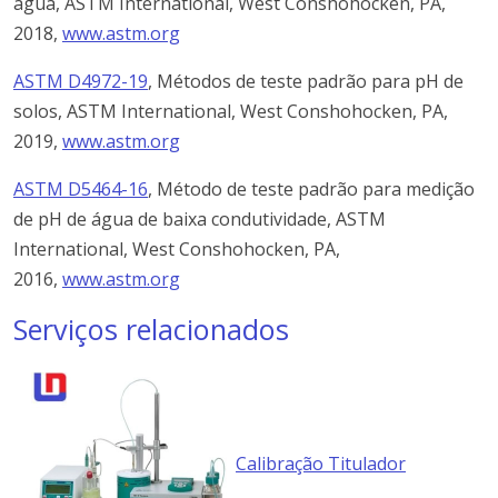
água, ASTM International, West Conshohocken, PA,
2018,
www.astm.org
ASTM D4972-19
, Métodos de teste padrão para pH de
solos, ASTM International, West Conshohocken, PA,
2019,
www.astm.org
ASTM D5464-16
, Método de teste padrão para medição
de pH de água de baixa condutividade, ASTM
International, West Conshohocken, PA,
2016,
www.astm.org
Serviços relacionados
Calibração Titulador