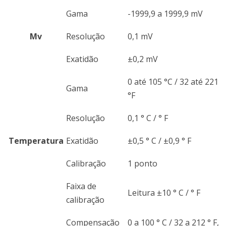
Gama
-1999,9 a 1999,9 mV
Mv
Resolução
0,1 mV
Exatidão
±0,2 mV
0 até 105 °C / 32 até 221
Gama
°F
Resolução
0,1 ° C / ° F
Temperatura
Exatidão
±0,5 ° C / ±0,9 ° F
Calibração
1 ponto
Faixa de
Leitura ±10 ° C / ° F
calibração
Compensação
0 a 100 ° C / 32 a 212 ° F,