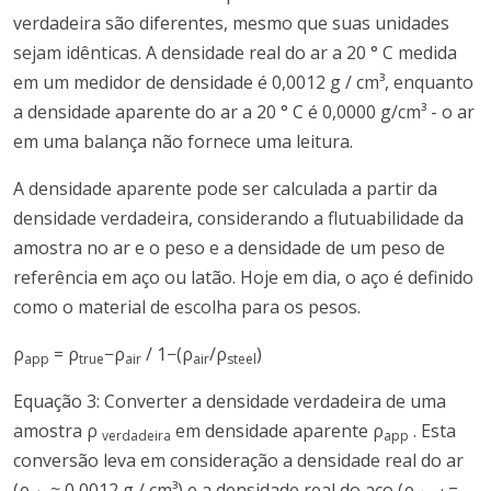
verdadeira são diferentes, mesmo que suas unidades
sejam idênticas. A densidade real do ar a 20 ° C medida
em um medidor de densidade é 0,0012 g / cm³, enquanto
a densidade aparente do ar a 20 ° C é 0,0000 g/cm³ - o ar
em uma balança não fornece uma leitura.
A densidade aparente pode ser calculada a partir da
densidade verdadeira, considerando a flutuabilidade da
amostra no ar e o peso e a densidade de um peso de
referência em aço ou latão. Hoje em dia, o aço é definido
como o material de escolha para os pesos.
ρ
= ρ
−ρ
/ 1−(ρ
/ρ
)
app
true
air
air
steel
Equação 3: Converter a densidade verdadeira de uma
amostra ρ
em densidade aparente ρ
. Esta
verdadeira
app
conversão leva em consideração a densidade real do ar
(ρ
≈ 0,0012 g / cm³) e a densidade real do aço (ρ
=