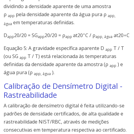
dividindo a densidade aparente de uma amostra
ρ
pela densidade aparente da água pura ρ
app
app,
em temperaturas definidas.
água
∘
D
20/20 = SG
20/20 = ρ
at20
C / ρ
at20∘C
app
app
app
app, água
Equação 5: A gravidade específica aparente D
T / T
app
(ou SG
T / T) está relacionada às temperaturas
app
definidas da densidade aparente da amostra (ρ
) e
app
água pura (ρ
).
app, água
Calibração de Densímetro Digital -
Rastreabilidade
A calibração de densímetro digital é feita utilizando-se
padrões de densidade certificados, de alta qualidade e
rastreabilidade NIST/RBC, através de medições
consecutivas em temperatura respectiva ao certificado.