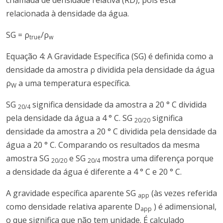
chamada de densidade relativa (RD), pois está
relacionada à densidade da água.
SG = ρ
/ρ
true
w
Equação 4: A Gravidade Específica (SG) é definida como a
densidade da amostra ρ dividida pela densidade da água
ρ
a uma temperatura específica.
W
SG
significa densidade da amostra a 20 ° C dividida
20/4
pela densidade da água a 4 ° C. SG
significa
20/20
densidade da amostra a 20 ° C dividida pela densidade da
água a 20 ° C. Comparando os resultados da mesma
amostra SG
e SG
mostra uma diferença porque
20/20
20/4
a densidade da água é diferente a 4 ° C e 20 ° C.
A gravidade específica aparente SG
(às vezes referida
app
como densidade relativa aparente D
) é adimensional,
app
o que significa que não tem unidade. É calculado