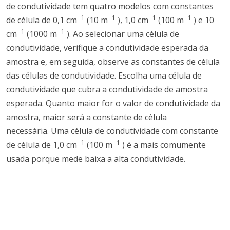
de condutividade tem quatro modelos com
constantes
-1
-1
-1
-1
de célula de
0,1 cm
(10 m
), 1,0 cm
(100 m
) e 10
-1
-1
cm
(1000 m
).
Ao selecionar uma célula de
condutividade, verifique a condutividade esperada da
amostra e, em seguida, observe as constantes de célula
das células de condutividade.
Escolha uma célula de
condutividade que cubra a condutividade de amostra
esperada.
Quanto maior for o valor de condutividade da
amostra, maior será a constante de célula
necessária.
Uma célula de condutividade com
constante
-1
-1
de
célula de 1,0 cm
(100 m
) é a mais comumente
usada porque mede baixa a alta condutividade.