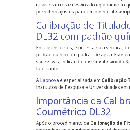
quais os erros e desvios do equipamento q
permitem ajustes para um melhor
desemp
Calibração de Titulad
DL32 com padrão quí
Em alguns casos, é necessária a verificação
padrão químico ou padrão de água. Este pa
sucessivas, indicando o
erro e desvio
do Ka
fabricante.
A
Labnova
é especializada em
Calibração T
Institutos de Pesquisa e Universidades em t
Importância da Calibr
Coumétrico DL32
Após o procedimento de
Calibração de Ti
determinar se o equipamento está dentro d