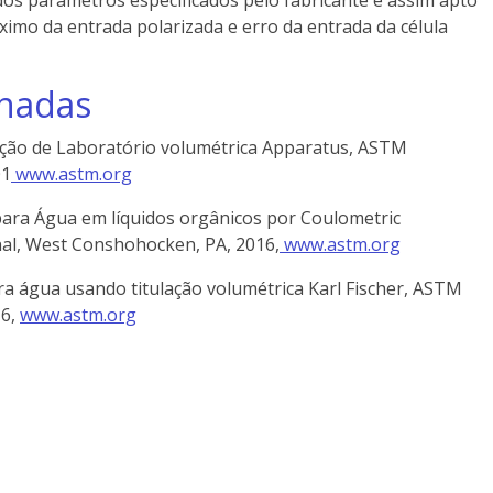
mo da entrada polarizada e erro da entrada da célula
nadas
ração de Laboratório volumétrica Apparatus, ASTM
1
www.astm.org
ara Água em líquidos orgânicos por Coulometric
nal, West Conshohocken, PA, 2016,
www.astm.org
ra água usando titulação volumétrica Karl Fischer, ASTM
16,
www.astm.org