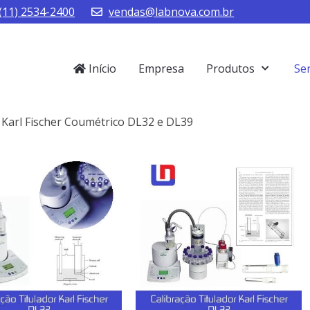
(11) 2534-2400
vendas@labnova.com.br
Início
Empresa
Produtos
Se
r Karl Fischer Coumétrico DL32 e DL39