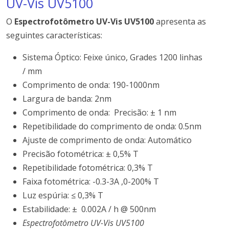
UV-Vis UV5100
O
Espectrofotômetro UV-Vis UV5100
apresenta as
seguintes características:
Sistema Óptico: Feixe único, Grades 1200 linhas
/
mm
Comprimento de onda:
19
0
-1000nm
Largura
de banda:
2
nm
Comprimento de onda:
Precisão: ± 1
nm
Repetibilidade
do comprimento de onda: 0.5nm
Ajuste de comprimento de onda: Automático
Precisão fotométrica: ± 0,5% T
Repetibilidade
fotométrica: 0,3% T
Faixa fotométrica: -0.3-
3A ,
0-200% T
Luz espúria: ≤ 0,3% T
Estabilidade: ±
0.002A / h @ 500nm
Espectrofotômetro UV-Vis UV5100