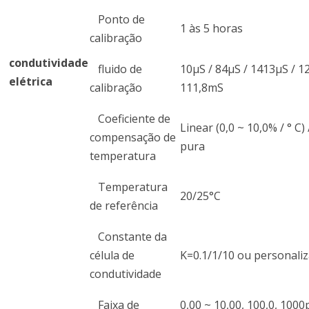
Ponto de
1 às 5 horas
calibração
condutividade
fluido de
10μS / 84μS / 1413μS / 1
elétrica
calibração
111,8mS
Coeficiente de
Linear (0,0 ~ 10,0% / ° C)
compensação de
pura
temperatura
Temperatura
20/25°C
de referência
Constante da
célula de
K=0.1/1/10 ou personali
condutividade
Faixa de
0,00 ~ 10,00, 100,0, 1000