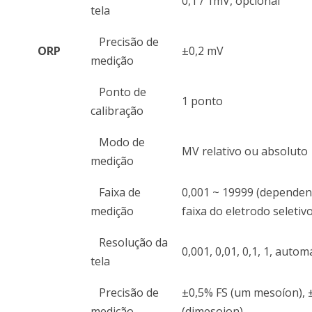
0,1 / 1mV, opcional
tela
Precisão de
ORP
±0,2 mV
medição
Ponto de
1 ponto
calibração
Modo de
MV relativo ou absoluto
medição
Faixa de
0,001 ~ 19999 (depende
medição
faixa do eletrodo seletiv
Resolução da
0,001, 0,01, 0,1, 1, autom
tela
Precisão de
±0,5% FS (um mesoíon), 
medição
(dimesoion)