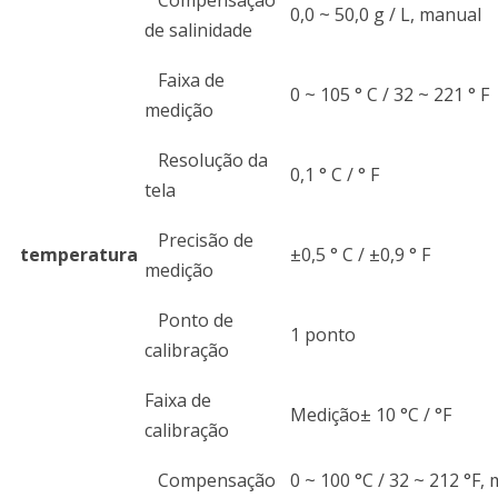
Compensação
0,0 ~ 50,0 g / L, manual
de salinidade
Faixa de
0 ~ 105 ° C / 32 ~ 221 ° F
medição
Resolução da
0,1 ° C / ° F
tela
Precisão de
temperatura
±0,5 ° C / ±0,9 ° F
medição
Ponto de
1 ponto
calibração
Faixa de
Medição± 10 °C / °F
calibração
Compensação
0 ~ 100 °C / 32 ~ 212 °F,