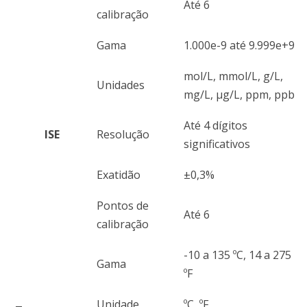
Até 6
calibração
Gama
1.000e-9 até 9.999e+9
mol/L, mmol/L, g/L,
Unidades
mg/L, μg/L, ppm, ppb
Até 4 dígitos
ISE
Resolução
significativos
Exatidão
±0,3%
Pontos de
Até 6
calibração
-10 a 135 ºC, 14 a 275
Gama
ºF
Unidade
ºC, ºF