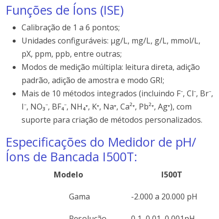
Funções de Íons (ISE)
Calibração de 1 a 6 pontos;
Unidades configuráveis: μg/L, mg/L, g/L, mmol/L,
pX, ppm, ppb, entre outras;
Modos de medição múltipla: leitura direta, adição
padrão, adição de amostra e modo GRI;
Mais de 10 métodos integrados (incluindo F⁻, Cl⁻, Br⁻,
I⁻, NO₃⁻, BF₄⁻, NH₄⁺, K⁺, Na⁺, Ca²⁺, Pb²⁺, Ag⁺), com
suporte para criação de métodos personalizados.
Especificações do Medidor de pH/
Íons de Bancada I500T:
Modelo
I500T
Gama
-2.000 a 20.000 pH
Resolução
0,1, 0,01, 0,001pH